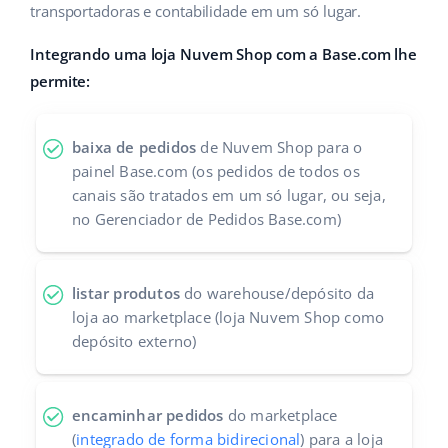
transportadoras e contabilidade em um só lugar.
Parceiros Base
polski
Integrando uma loja Nuvem Shop com a Base.com lhe
Contato
português (BR)
permite:
română
baixa de pedidos
de Nuvem Shop para o
中文
painel Base.com (os pedidos de todos os
canais são tratados em um só lugar, ou seja,
no Gerenciador de Pedidos Base.com)
listar produtos
do warehouse/depósito da
loja ao marketplace (loja Nuvem Shop como
depósito externo)
encaminhar pedidos
do marketplace
(
integrado de forma bidirecional
) para a loja