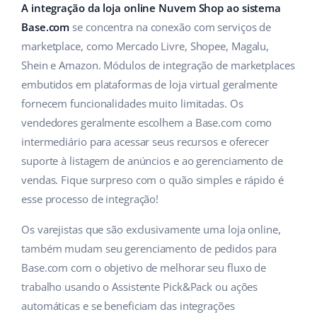
ERP
A integração da loja online Nuvem Shop ao sistema
Ajuda
Casa e jardim
english (US)
Base.com
se concentra na conexão com serviços de
Base Analytics
Academy
Produtos infantis
marketplace, como Mercado Livre, Shopee, Magalu,
english (GB)
IA para ecommerce
Shein e Amazon. Módulos de integração de marketplaces
Blog
Eletrônicos
english (IN)
embutidos em plataformas de loja virtual geralmente
Base Connect
fornecem funcionalidades muito limitadas. Os
Peças automotivas
Serviços
čeština
vendedores geralmente escolhem a Base.com como
Automação do fluxo de trabalho
Supermercado
intermediário para acessar seus recursos e oferecer
deutsch
Auditoria de contas
Gestão de Envios
suporte à listagem de anúncios e ao gerenciamento de
Saúde e beleza
Ελληνικά
vendas. Fique surpreso com o quão simples e rápido é
esse processo de integração!
Moda
Outros
español (AR)
Os varejistas que são exclusivamente uma loja online,
español (MX)
Casos de Sucesso
também mudam seu gerenciamento de pedidos para
Base.com com o objetivo de melhorar seu fluxo de
Calculadora de benefícios
Français
trabalho usando o Assistente Pick&Pack ou ações
Colaboração e parcerias
automáticas e se beneficiam das integrações
Italiano