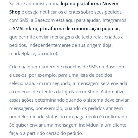
ERP
Se você administra uma
loja na plataforma Nuvem
Ajuda
Casa e jardim
english (US)
Shop
e deseja notificar os clientes sobre seus pedidos
Base Analytics
Academy
Produtos infantis
com SMS, a Base.com está aqui para ajudar. Integramos
english (GB)
IA para ecommerce
a
SMSLink.ro, plataforma de comunicação popular
,
Blog
Eletrônicos
english (IN)
que permite enviar mensagens de texto relacionadas a
Base Connect
pedidos, independentemente de sua origem (loja,
Peças automotivas
Serviços
čeština
marketplace, ou outro).
Automação do fluxo de trabalho
Supermercado
deutsch
Auditoria de contas
Crie qualquer número de modelos de SMS na Base.com
Gestão de Envios
Saúde e beleza
e use-os, por exemplo, para uma lista de pedidos
Ελληνικά
selecionada. Em um segundo, a mensagem será enviada
Moda
Outros
español (AR)
a centenas de clientes da loja Nuvem Shop. Automatize
essas ações determinando quando o sistema deve enviar
español (MX)
Casos de Sucesso
mensagens, por exemplo, quando os pedidos atingem
um determinado status ou um pagamento é confirmado.
Calculadora de benefícios
Français
Se quiser enviar uma mensagem individual a um cliente,
Colaboração e parcerias
faça-o a partir do cartão do pedido.
Italiano