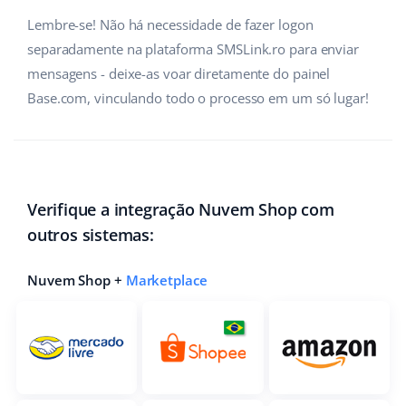
Lembre-se! Não há necessidade de fazer logon
Parceiros Base
polski
separadamente na plataforma SMSLink.ro para enviar
Contato
português (BR)
mensagens - deixe-as voar diretamente do painel
Base.com, vinculando todo o processo em um só lugar!
română
中文
Verifique a integração Nuvem Shop com
outros sistemas:
Nuvem Shop +
Marketplace