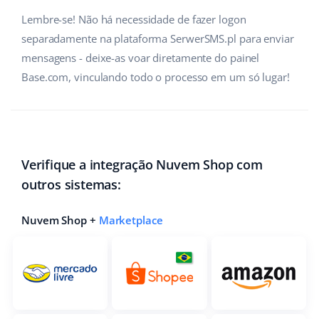
Lembre-se! Não há necessidade de fazer logon
Parceiros Base
polski
separadamente na plataforma SerwerSMS.pl para enviar
Contato
português (BR)
mensagens - deixe-as voar diretamente do painel
Base.com, vinculando todo o processo em um só lugar!
română
中文
Verifique a integração Nuvem Shop com
outros sistemas:
Nuvem Shop +
Marketplace