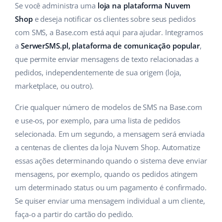
ERP
Se você administra uma
loja na plataforma Nuvem
Ajuda
Casa e jardim
english (US)
Shop
e deseja notificar os clientes sobre seus pedidos
Base Analytics
Academy
Produtos infantis
com SMS, a Base.com está aqui para ajudar. Integramos
english (GB)
IA para ecommerce
a
SerwerSMS.pl, plataforma de comunicação popular
,
Blog
Eletrônicos
english (IN)
que permite enviar mensagens de texto relacionadas a
Base Connect
pedidos, independentemente de sua origem (loja,
Peças automotivas
Serviços
čeština
marketplace, ou outro).
Automação do fluxo de trabalho
Supermercado
deutsch
Auditoria de contas
Crie qualquer número de modelos de SMS na Base.com
Gestão de Envios
Saúde e beleza
e use-os, por exemplo, para uma lista de pedidos
Ελληνικά
selecionada. Em um segundo, a mensagem será enviada
Moda
Outros
español (AR)
a centenas de clientes da loja Nuvem Shop. Automatize
essas ações determinando quando o sistema deve enviar
español (MX)
Casos de Sucesso
mensagens, por exemplo, quando os pedidos atingem
um determinado status ou um pagamento é confirmado.
Calculadora de benefícios
Français
Se quiser enviar uma mensagem individual a um cliente,
Colaboração e parcerias
faça-o a partir do cartão do pedido.
Italiano