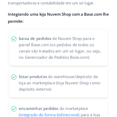
transportadoras e contabilidade em um só lugar.
Parceiros Base
polski
Integrando uma loja Nuvem Shop com a Base.com lhe
Contato
português (BR)
permite:
română
baixa de pedidos
de Nuvem Shop para o
中文
painel Base.com (os pedidos de todos os
canais são tratados em um só lugar, ou seja,
no Gerenciador de Pedidos Base.com)
listar produtos
do warehouse/depósito da
loja ao marketplace (loja Nuvem Shop como
depósito externo)
encaminhar pedidos
do marketplace
(
integrado de forma bidirecional
) para a loja