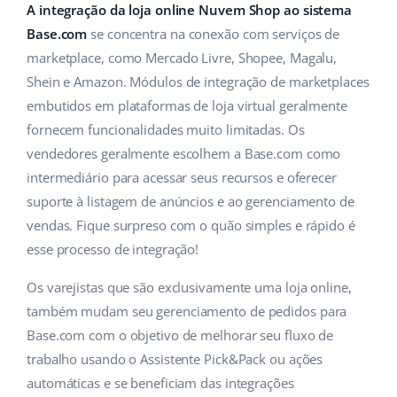
ERP
A integração da loja online Nuvem Shop ao sistema
Ajuda
Casa e jardim
english (US)
Base.com
se concentra na conexão com serviços de
Base Analytics
Academy
Produtos infantis
marketplace, como Mercado Livre, Shopee, Magalu,
english (GB)
IA para ecommerce
Shein e Amazon. Módulos de integração de marketplaces
Blog
Eletrônicos
english (IN)
embutidos em plataformas de loja virtual geralmente
Base Connect
fornecem funcionalidades muito limitadas. Os
Peças automotivas
Serviços
čeština
vendedores geralmente escolhem a Base.com como
Automação do fluxo de trabalho
Supermercado
intermediário para acessar seus recursos e oferecer
deutsch
Auditoria de contas
Gestão de Envios
suporte à listagem de anúncios e ao gerenciamento de
Saúde e beleza
Ελληνικά
vendas. Fique surpreso com o quão simples e rápido é
esse processo de integração!
Moda
Outros
español (AR)
Os varejistas que são exclusivamente uma loja online,
español (MX)
Casos de Sucesso
também mudam seu gerenciamento de pedidos para
Base.com com o objetivo de melhorar seu fluxo de
Calculadora de benefícios
Français
trabalho usando o Assistente Pick&Pack ou ações
Colaboração e parcerias
automáticas e se beneficiam das integrações
Italiano