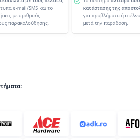
ικοινωνία με τους πελάτες
Το σύστημα
αντιδρά αυτ
τυπα e-mail/SMS και το
κατάστασης της αποστο
ήσεις με αριθμούς
για προβλήματα ή στέλν
ους παρακολούθησης.
μετά την παράδοση.
στήματα: