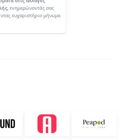
όματα στις αλλαγές
λής
, ενημερώνοντάς σας
οντας ευχαριστήριο μήνυμα