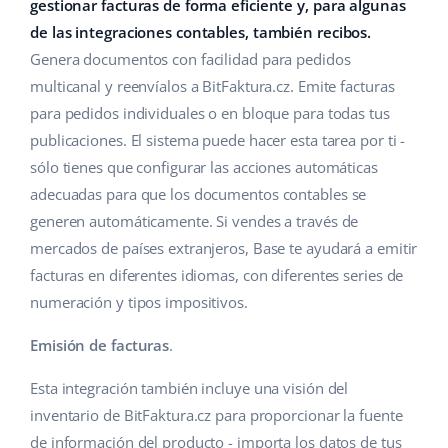
Base Analytics
gestionar facturas de forma eficiente y, para algunas
Ayuda
Hogar y jardinería
english (US)
de las integraciones contables, también recibos.
IA para e-commerce
Genera documentos con facilidad para pedidos
Base Academy
Productos infantiles
english (GB)
multicanal y reenvíalos a BitFaktura.cz. Emite facturas
Base Connect
Blog
Electrónica
english (IN)
para pedidos individuales o en bloque para todas tus
Automatizaciones
publicaciones. El sistema puede hacer esta tarea por ti -
Piezas de automóviles
Servicios
čeština
sólo tienes que configurar las acciones automáticas
Gestión de envíos
adecuadas para que los documentos contables se
Supermercado
deutsch
Implementación de sistemas
generen automáticamente. Si vendes a través de
Salud y belleza
mercados de países extranjeros, Base te ayudará a emitir
Ελληνικά
Auditoría de cuentas
facturas en diferentes idiomas, con diferentes series de
Moda
español (AR)
numeración y tipos impositivos.
Otros
español (MX)
Emisión de facturas
.
Calculadora de beneficios
Esta integración también incluye una visión del
Français
inventario de BitFaktura.cz para proporcionar la fuente
Cooperación y socios
Italiano
de información del producto - importa los datos de tus