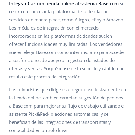
Base Analytics
Integrar Cartum tienda online al sistema Base.com
se
Ayuda
Hogar y jardinería
english (US)
centra en conectar la plataforma de la tienda con
IA para e-commerce
Base Academy
Productos infantiles
servicios de marketplace, como Allegro, eBay o Amazon.
english (GB)
Base Connect
Los módulos de integración con el mercado
Blog
Electrónica
english (IN)
incorporados en las plataformas de tiendas suelen
Automatizaciones
ofrecer funcionalidades muy limitadas. Los vendedores
Piezas de automóviles
Servicios
čeština
suelen elegir Base.com como intermediario para acceder
Gestión de envíos
Supermercado
a sus funciones de apoyo a la gestión de listados de
deutsch
Implementación de sistemas
ofertas y ventas. Sorpréndase de lo sencillo y rápido que
Salud y belleza
Ελληνικά
resulta este proceso de integración.
Auditoría de cuentas
Moda
español (AR)
Los minoristas que dirigen su negocio exclusivamente en
la tienda online también cambian su gestión de pedidos
Otros
español (MX)
a Base.com para mejorar su flujo de trabajo utilizando el
asistente Pick&Pack o acciones automáticas, y se
Calculadora de beneficios
Français
benefician de las integraciones de transportistas y
Cooperación y socios
contabilidad en un solo lugar.
Italiano