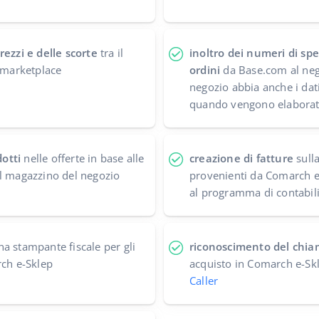
rezzi e delle scorte
tra il
inoltro dei numeri di spe
l marketplace
ordini
da Base.com al neg
negozio abbia anche i dati
quando vengono elaborat
otti
nelle offerte in base alle
creazione di fatture
sulla
el magazzino del negozio
provenienti da Comarch e
al programma di contabili
a stampante fiscale per gli
riconoscimento del chi
rch e-Sklep
acquisto in Comarch e-Skl
Caller