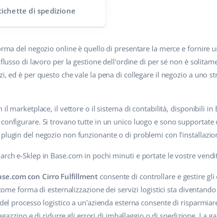
tichette di spedizione
forma del negozio online è quello di presentare la merce e fornire 
l flusso di lavoro per la gestione dell'ordine di per sé non è solit
zi, ed è per questo che vale la pena di collegare il negozio a uno 
 il marketplace, il vettore o il sistema di contabilità, disponibili
configurare. Si trovano tutte in un unico luogo e sono supportate 
 plugin del negozio non funzionante o di problemi con l'installazi
arch e-Sklep in Base.com in pochi minuti e portate le vostre vendit
ase.com con Cirro Fulfillment
consente di controllare e gestire gli
t come forma di esternalizzazione dei servizi logistici sta diventand
 del processo logistico a un'azienda esterna consente di risparmiare
 magazzino e di ridurre gli errori di imballaggio o di spedizione. La 