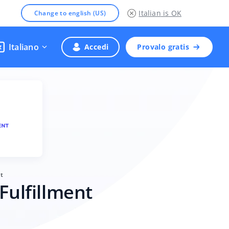
Italian
is OK
Change to english (US)
Italiano
Accedi
Provalo gratis
nt
Fulfillment