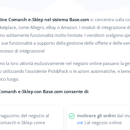
nline Comarch e-Sklep nel sistema Base.com
si concentra sulla c
rketplace, come Allegro, eBay o Amazon. I moduli di integrazione de
ono solitamente funzionalità molto limitate. I venditori scelgono
sue funzionalità a supporto della gestione delle offerte e delle ven
ocesso di integrazione!
ono la loro attività esclusivamente nel negozio online passano la g
ro utilizzando l'assistente Pick&Pack o le azioni automatiche, e bene
nico luogo.
 Comarch e-Sklep con Base.com consente di:
agazzino del negozio al
inoltrare gli ordini
dal ma
 Comarch e-Sklep come
vie
) al negozio online