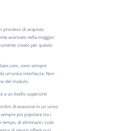
un processo di acquisto
amente avanzato nella maggior
strumento creato per questo
 in Base.com, sono sempre
da un'unica interfaccia. Non
one del modulo.
e a un livello superiore!
 ordini di evasione in un unico
o sempre più popolare tra i
 tempo, di eliminare i costi
gamma di servizi offerti può