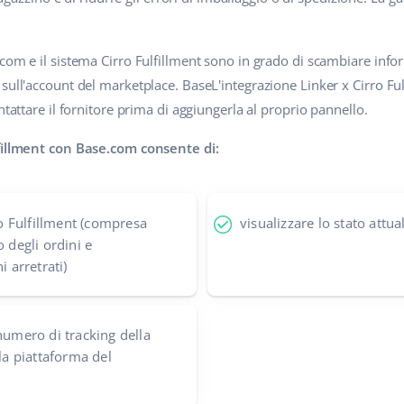
.
com e il sistema Cirro Fulfillment sono in grado di scambiare info
sull'account del marketplace. BaseL'integrazione Linker x Cirro Ful
ntattare il fornitore prima di aggiungerla al proprio pannello.
lfillment con Base.com consente di:
rro Fulfillment (compresa
visualizzare lo stato attua
o degli ordini e
i arretrati)
numero di tracking della
lla piattaforma del