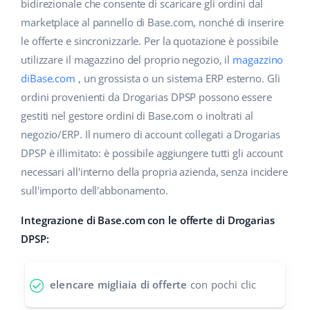
Base Analytics
bidirezionale che consente di scaricare gli ordini dal
Centro Assistenza
Casa e giardino
english (US)
marketplace al pannello di Base.com, nonché di inserire
AI per l'e-commerce
le offerte e sincronizzarle. Per la quotazione è possibile
Academy
Prodotti per bambini
english (GB)
utilizzare il magazzino del proprio negozio, il
magazzino
Base Connect
Blog
Elettronica
english (IN)
diBase.com
, un grossista o un sistema ERP esterno. Gli
Workflow Automation
ordini provenienti da Drogarias DPSP possono essere
Automotive
Servizi
čeština
gestiti nel gestore ordini di Base.com o inoltrati al
Gestione Spedizioni
negozio/ERP. Il numero di account collegati a Drogarias
Food&Grocery
deutsch
Audit dell'account
DPSP è illimitato: è possibile aggiungere tutti gli account
Salute e bellezza
necessari all'interno della propria azienda, senza incidere
Ελληνικά
sull'importo dell'abbonamento.
Moda
Altro
español (AR)
Integrazione di Base.com con le offerte di Drogarias
español (MX)
Calcolatore dei vantaggi
DPSP:
Collaborazione e partner
Français
elencare migliaia di offerte
con pochi clic
Contatto
Italiano