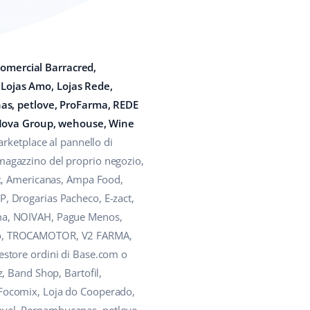
omercial Barracred,
 Lojas Amo, Lojas Rede,
s, petlove, ProFarma, REDE
 Nova Group, wehouse, Wine
arketplace al pannello di
l magazzino del proprio negozio,
ik, Americanas, Ampa Food,
, Drogarias Pacheco, E-zact,
ama, NOIVAH, Pague Menos,
nho, TROCAMOTOR, V2 FARMA,
estore ordini di Base.com o
, Band Shop, Bartofil,
 Focomix, Loja do Cooperado,