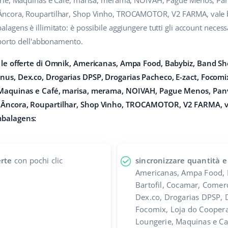
rie, Maquinas e Café, marisa, merama, NOIVAH, Pague Menos, Pan
ncora, Roupartilhar, Shop Vinho, TROCAMOTOR, V2 FARMA, vale 
gens è illimitato: è possibile aggiungere tutti gli account necessar
mporto dell'abbonamento.
 le offerte di Omnik, Americanas, Ampa Food, Babybiz, Band Sho
us, Dex.co, Drogarias DPSP, Drogarias Pacheco, E-zact, Focomi
 Maquinas e Café, marisa, merama, NOIVAH, Pague Menos, Pan
Âncora, Roupartilhar, Shop Vinho, TROCAMOTOR, V2 FARMA, va
mbalagens:
erte
con pochi clic
sincronizzare quantità e
Americanas, Ampa Food, 
Bartofil, Cocamar, Comer
Dex.co, Drogarias DPSP, D
Focomix, Loja do Coopera
Loungerie, Maquinas e Ca