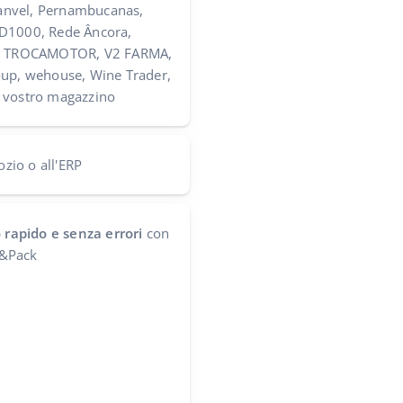
anvel, Pernambucanas,
 D1000, Rede Âncora,
ho, TROCAMOTOR, V2 FARMA,
oup, wehouse, Wine Trader,
 vostro magazzino
ozio o all'ERP
o rapido e senza errori
con
ck&Pack