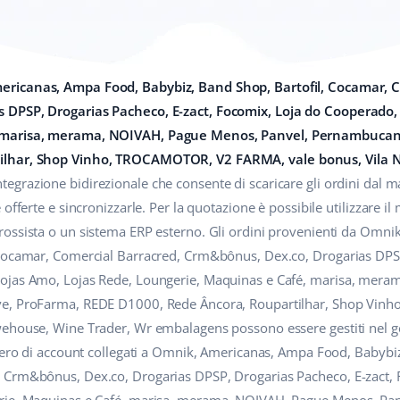
ericanas, Ampa Food, Babybiz, Band Shop, Bartofil, Cocamar, C
 DPSP, Drogarias Pacheco, E-zact, Focomix, Loja do Cooperado,
 marisa, merama, NOIVAH, Pague Menos, Panvel, Pernambucana
ilhar, Shop Vinho, TROCAMOTOR, V2 FARMA, vale bonus, Vila
ntegrazione bidirezionale che consente di scaricare gli ordini dal m
offerte e sincronizzarle. Per la quotazione è possibile utilizzare i
rossista o un sistema ERP esterno. Gli ordini provenienti da Omn
 Cocamar, Comercial Barracred, Crm&bônus, Dex.co, Drogarias DPSP
ojas Amo, Lojas Rede, Loungerie, Maquinas e Café, marisa, mer
ve, ProFarma, REDE D1000, Rede Âncora, Roupartilhar, Shop Vi
ehouse, Wine Trader, Wr embalagens possono essere gestiti nel g
umero di account collegati a Omnik, Americanas, Ampa Food, Babybiz
 Crm&bônus, Dex.co, Drogarias DPSP, Drogarias Pacheco, E-zact,