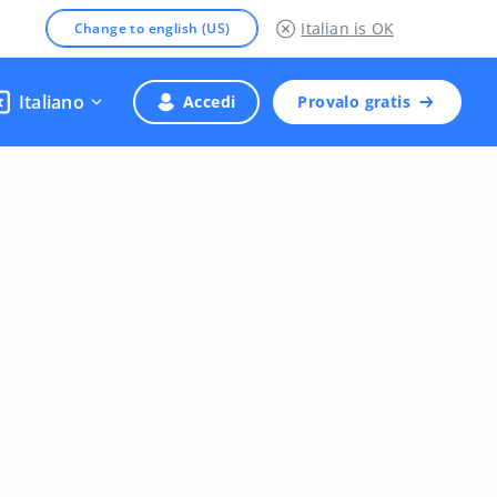
Italian
is OK
Change to english (US)
Italiano
Accedi
Provalo gratis