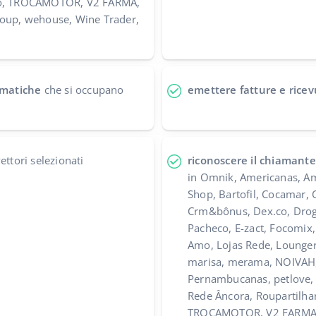
ho, TROCAMOTOR, V2 FARMA,
roup, wehouse, Wine Trader,
tomatiche
che si occupano
emettere fatture e ricev
ettori selezionati
riconoscere il chiamante
in Omnik, Americanas, A
Shop, Bartofil, Cocamar, 
Crm&bônus, Dex.co, Drog
Pacheco, E-zact, Focomix
Amo, Lojas Rede, Lounger
marisa, merama, NOIVAH,
Pernambucanas, petlove,
Rede Âncora, Roupartilha
TROCAMOTOR, V2 FARMA, 