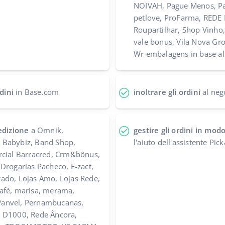
NOIVAH, Pague Menos, P
petlove, ProFarma, REDE
Roupartilhar, Shop Vin
vale bonus, Vila Nova Gr
Wr embalagens in base al
rdini
in Base.com
inoltrare gli ordini
al neg
edizione
a Omnik,
gestire gli ordini in mod
 Babybiz, Band Shop,
l'aiuto dell'assistente Pi
rcial Barracred, Crm&bônus,
Drogarias Pacheco, E-zact,
ado, Lojas Amo, Lojas Rede,
afé, marisa, merama,
anvel, Pernambucanas,
E D1000, Rede Âncora,